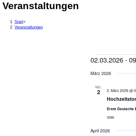
Veranstaltungen
durchsuchen
Start
>
Veranstaltungen
02.03.2026
 - 
09
Veranstaltung
Datum
März 2026
wählen.
MO.
2. März 2026 @ 0
2
Hochzeitstor
Erste Deutsche 
339€
April 2026