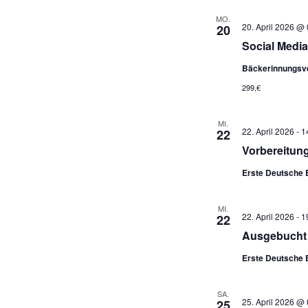
MO.
20. April 2026 @
20
Social Media 
Bäckerinnungsv
299,€
MI.
22. April 2026
-
1
22
Vorbereitun
Erste Deutsche 
MI.
22. April 2026
-
1
22
Ausgebucht –
Erste Deutsche 
SA.
25. April 2026 @
25