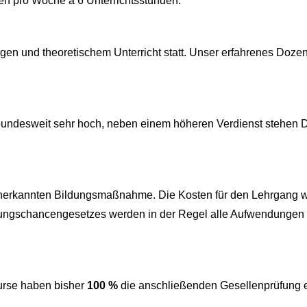
agen pro Woche à 6 Unterrichtsstunden.
ungen und theoretischem Unterricht statt. Unser erfahrenes Doz
bundesweit sehr hoch, neben einem höheren Verdienst stehen D
eit anerkannten Bildungsmaßnahme. Die Kosten für den Lehrgang
rungschancengesetzes werden in der Regel alle Aufwendungen f
urse haben bisher
100 %
die anschließenden Gesellenprüfung e