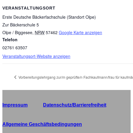
VERANSTALTUNGSORT
Erste Deutsche Bäckerfachschule (Standort Olpe)
Zur Bäckerschule 5
Olpe / Biggesee
,
NRW
57462
Google Karte anzeigen
Telefon
02761 63507
Veranstaltungsort-Website anzeigen
Vorbereitungslehrgang zur/m geprüfte/n Fachkaufmann/frau für kaufmä
Impressum
Datenschutz/Barrierefreiheit
Allgemeine Geschäftsbedingungen