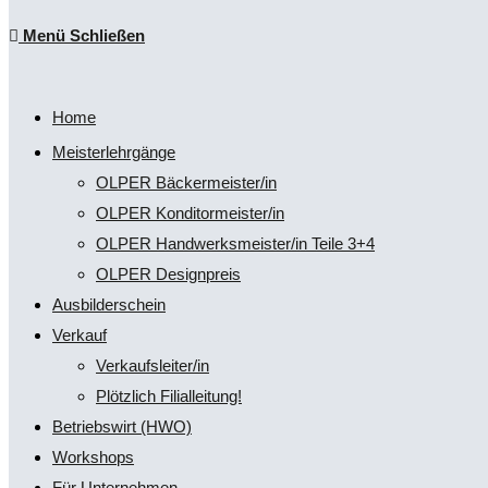
Escape
Menü
Schließen
to
umschalten
close
the
Home
search
Meisterlehrgänge
panel.
OLPER Bäckermeister/in
OLPER Konditormeister/in
OLPER Handwerksmeister/in Teile 3+4
OLPER Designpreis
Ausbilderschein
Verkauf
Verkaufsleiter/in
Plötzlich Filialleitung!
Betriebswirt (HWO)
Workshops
Für Unternehmen