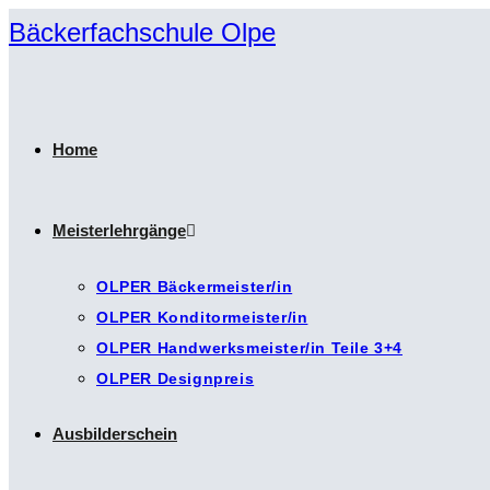
Zum
Bäckerfachschule Olpe
Inhalt
springen
Home
Meisterlehrgänge
OLPER Bäckermeister/in
OLPER Konditormeister/in
OLPER Handwerksmeister/in Teile 3+4
OLPER Designpreis
Ausbilderschein