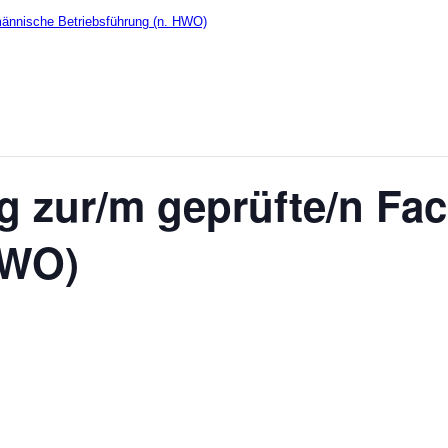
männische Betriebsführung (n. HWO)
g zur/m geprüfte/n Fa
HWO)