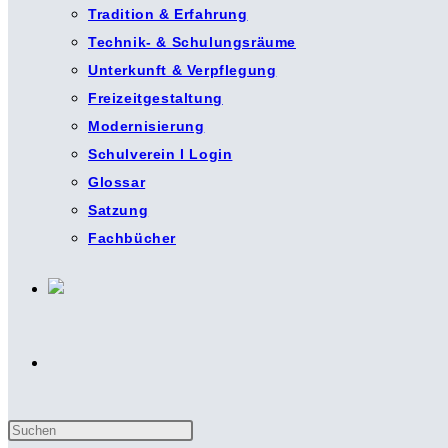
Tradition & Erfahrung
Technik- & Schulungsräume
Unterkunft & Verpflegung
Freizeitgestaltung
Modernisierung
Schulverein I Login
Glossar
Satzung
Fachbücher
Website-
Press
Suche