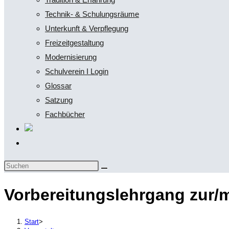
Technik- & Schulungsräume
Unterkunft & Verpflegung
Freizeitgestaltung
Modernisierung
Schulverein I Login
Glossar
Satzung
Fachbücher
Website-
Suche
Diese
umschalten
Website
Vorbereitungslehrgang zur/
durchsuchen
Start
>