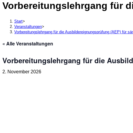
Vorbereitungslehrgang für d
durchsuchen
Start
>
Veranstaltungen
>
Vorbereitungslehrgang für die Ausbildereignungsprüfung (AEP) für sä
« Alle Veranstaltungen
Vorbereitungslehrgang für die Ausbil
2. November 2026