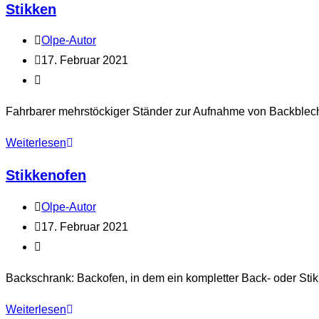
Stikken
Beitrags-
Olpe-Autor
Autor:
Beitrag
17. Februar 2021
veröffentlicht:
Beitrags-
Kategorie:
Fahrbarer mehrstöckiger Ständer zur Aufnahme von Backblech
Stikken
Weiterlesen
Stikkenofen
Beitrags-
Olpe-Autor
Autor:
Beitrag
17. Februar 2021
veröffentlicht:
Beitrags-
Kategorie:
Backschrank: Backofen, in dem ein kompletter Back- oder St
Stikkenofen
Weiterlesen