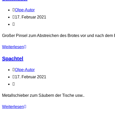
Beitrags-
Olpe-Autor
Autor:
Beitrag
17. Februar 2021
veröffentlicht:
Beitrags-
Kategorie:
Großer Pinsel zum Abstreichen des Brotes vor und nach dem 
Schwiddel
Weiterlesen
Spachtel
Beitrags-
Olpe-Autor
Autor:
Beitrag
17. Februar 2021
veröffentlicht:
Beitrags-
Kategorie:
Metallschieber zum Säubern der Tische usw..
Spachtel
Weiterlesen