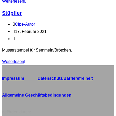
Stüpfeln
Weiterlesen
Stüpfler
Beitrags-
Olpe-Autor
Autor:
Beitrag
17. Februar 2021
veröffentlicht:
Beitrags-
Kategorie:
Musterstempel für Semmeln/Brötchen.
Stüpfler
Weiterlesen
Impressum
Datenschutz/Barrierefreiheit
Allgemeine Geschäftsbedingungen
gefördert durch: