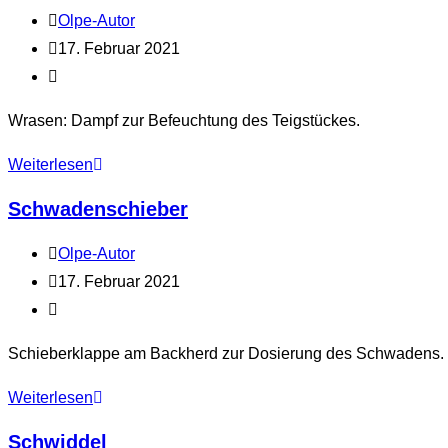
Beitrags-
Olpe-Autor
Autor:
Beitrag
17. Februar 2021
veröffentlicht:
Beitrags-
Kategorie:
Wrasen: Dampf zur Befeuchtung des Teigstückes.
Schwaden
Weiterlesen
Schwadenschieber
Beitrags-
Olpe-Autor
Autor:
Beitrag
17. Februar 2021
veröffentlicht:
Beitrags-
Kategorie:
Schieberklappe am Backherd zur Dosierung des Schwadens.
Schwadenschieber
Weiterlesen
Schwiddel