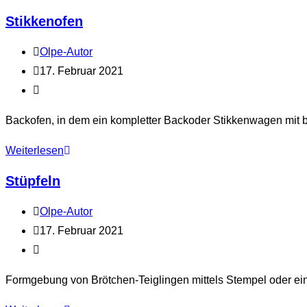
Stikkenofen
Beitrags-
Olpe-Autor
Autor:
Beitrag
17. Februar 2021
veröffentlicht:
Beitrags-
Kategorie:
Backofen, in dem ein kompletter Backoder Stikkenwagen mit 
Stikkenofen
Weiterlesen
Stüpfeln
Beitrags-
Olpe-Autor
Autor:
Beitrag
17. Februar 2021
veröffentlicht:
Beitrags-
Kategorie:
Formgebung von Brötchen-Teiglingen mittels Stempel oder ei