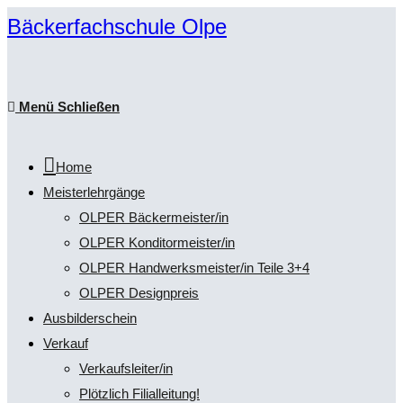
Zum
Bäckerfachschule Olpe
Inhalt
springen
Menü
Schließen
Home
Meisterlehrgänge
OLPER Bäckermeister/in
OLPER Konditormeister/in
OLPER Handwerksmeister/in Teile 3+4
OLPER Designpreis
Ausbilderschein
Verkauf
Verkaufsleiter/in
Plötzlich Filialleitung!