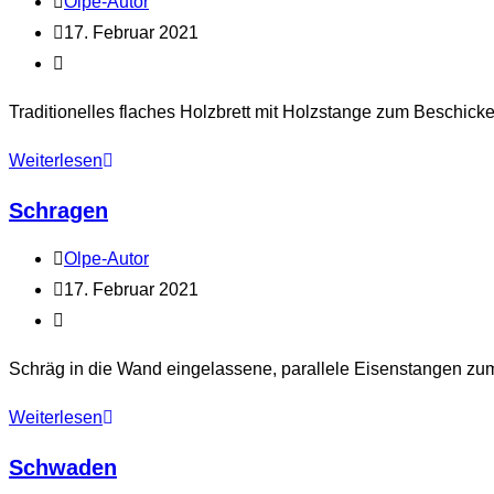
Beitrags-
Olpe-Autor
Autor:
Beitrag
17. Februar 2021
veröffentlicht:
Beitrags-
Kategorie:
Traditionelles flaches Holzbrett mit Holzstange zum Beschick
Schießer
Weiterlesen
Schragen
Beitrags-
Olpe-Autor
Autor:
Beitrag
17. Februar 2021
veröffentlicht:
Beitrags-
Kategorie:
Schräg in die Wand eingelassene, parallele Eisenstangen zu
Schragen
Weiterlesen
Schwaden