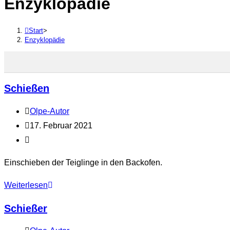
Enzyklopädie
durchsuchen
Start
>
Enzyklopädie
Schießen
Beitrags-
Olpe-Autor
Autor:
Beitrag
17. Februar 2021
veröffentlicht:
Beitrags-
Kategorie:
Einschieben der Teiglinge in den Backofen.
Schießen
Weiterlesen
Schießer