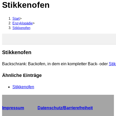
Stikkenofen
durchsuchen
Start
>
Enzyklopädie
>
Stikkenofen
Stikkenofen
Backschrank: Backofen, in dem ein kompletter Back- oder
Sti
Ähnliche Einträge
Stikkenofen
Impressum
Datenschutz/Barrierefreiheit