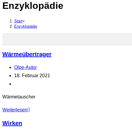
Enzyklopädie
durchsuchen
Start
>
Enzyklopädie
Wärmeübertrager
Beitrags-
Olpe-Autor
Autor:
Beitrag
18. Februar 2021
veröffentlicht:
Beitrags-
Kategorie:
Wärmetauscher
Wärmeübertrager
Weiterlesen
Wirken