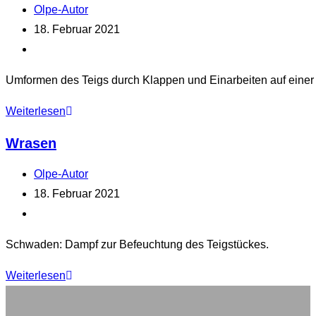
Beitrags-
Olpe-Autor
Autor:
Beitrag
18. Februar 2021
veröffentlicht:
Beitrags-
Kategorie:
Umformen des Teigs durch Klappen und Einarbeiten auf eine
Wirken
Weiterlesen
Wrasen
Beitrags-
Olpe-Autor
Autor:
Beitrag
18. Februar 2021
veröffentlicht:
Beitrags-
Kategorie:
Schwaden: Dampf zur Befeuchtung des Teigstückes.
Wrasen
Weiterlesen