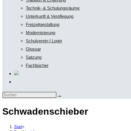
Technik- & Schulungsräume
Unterkunft & Verpflegung
Freizeitgestaltung
Modernisierung
Schulverein I Login
Glossar
Satzung
Fachbücher
Website-
Suche
Diese
umschalten
Website
Schwadenschieber
durchsuchen
Start
>