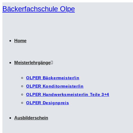
Zum
Bäckerfachschule Olpe
Inhalt
springen
Home
Meisterlehrgänge
OLPER Bäckermeister/in
OLPER Konditormeister/in
OLPER Handwerksmeister/in Teile 3+4
OLPER Designpreis
Ausbilderschein