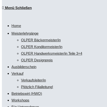
Escape
Menü
Schließen
to
umschalten
close
the
Home
search
Meisterlehrgänge
panel.
OLPER Bäckermeister/in
OLPER Konditormeister/in
OLPER Handwerksmeister/in Teile 3+4
OLPER Designpreis
Ausbilderschein
Verkauf
Verkaufsleiter/in
Plötzlich Filialleitung!
Betriebswirt (HWO)
Workshops
Für Unternehmen