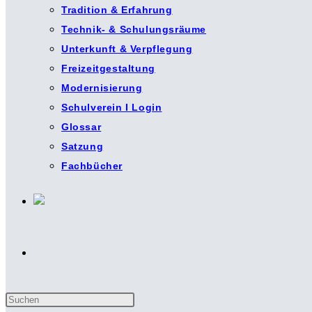
Tradition & Erfahrung
Technik- & Schulungsräume
Unterkunft & Verpflegung
Freizeitgestaltung
Modernisierung
Schulverein I Login
Glossar
Satzung
Fachbücher
Website-
Press
Suche