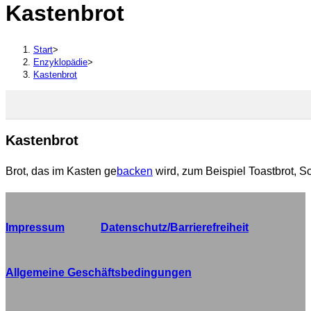
Kastenbrot
durchsuchen
Start
>
Enzyklopädie
>
Kastenbrot
Kastenbrot
Brot, das im Kasten ge
backen
wird, zum Beispiel Toastbrot, S
Impressum
Datenschutz/Barrierefreiheit
Allgemeine Geschäftsbedingungen