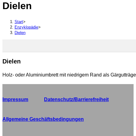
Dielen
durchsuchen
Start
>
Enzyklopädie
>
Dielen
Dielen
Holz- oder Aluminiumbrett mit niedrigem Rand als Gärgutträg
Impressum
Datenschutz/Barrierefreiheit
Allgemeine Geschäftsbedingungen