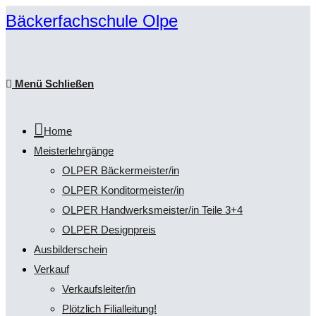
Zum
Bäckerfachschule Olpe
Inhalt
springen
Menü
Schließen
Home
Meisterlehrgänge
OLPER Bäckermeister/in
OLPER Konditormeister/in
OLPER Handwerksmeister/in Teile 3+4
OLPER Designpreis
Ausbilderschein
Verkauf
Verkaufsleiter/in
Plötzlich Filialleitung!