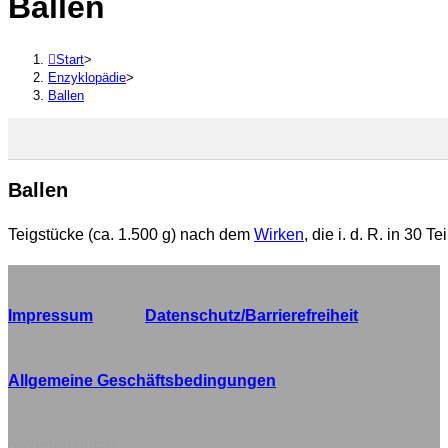
Ballen
durchsuchen
Start
>
Enzyklopädie
>
Ballen
Ballen
Teigstücke (ca. 1.500 g) nach dem
Wirken
, die i. d. R. in 30 
Impressum
Datenschutz/Barrierefreiheit
Allgemeine Geschäftsbedingungen
gefördert durch: