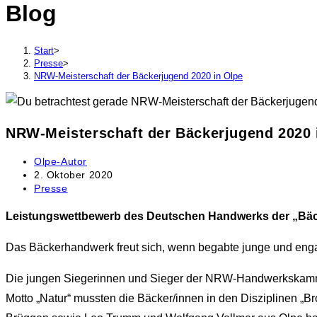
Blog
durchsuchen
Start
>
Presse
>
NRW-Meisterschaft der Bäckerjugend 2020 in Olpe
NRW-Meisterschaft der Bäckerjugend 2020 
Beitrags-
Olpe-Autor
Autor:
Beitrag
2. Oktober 2020
veröffentlicht:
Beitrags-
Presse
Kategorie:
Leistungswettbewerb des Deutschen Handwerks der „Bäck
Das Bäckerhandwerk freut sich, wenn begabte junge und enga
Die jungen Siegerinnen und Sieger der NRW-Handwerkskammer
Motto „Natur“ mussten die Bäcker/innen in den Disziplinen „Br