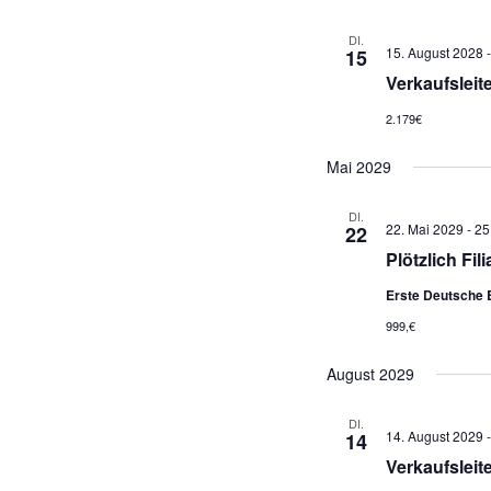
DI.
15. August 2028
15
Verkaufsleite
2.179€
Mai 2029
DI.
22. Mai 2029
-
25
22
Plötzlich Fili
Erste Deutsche 
999,€
August 2029
DI.
14. August 2029
14
Verkaufsleite