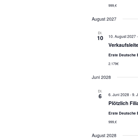
999,€
August 2027
DI.
10. August 2027
10
Verkaufsleite
Erste Deutsche 
2.179€
Juni 2028
DI.
6. Juni 2028
-
9. 
6
Plötzlich Fili
Erste Deutsche 
999,€
August 2028