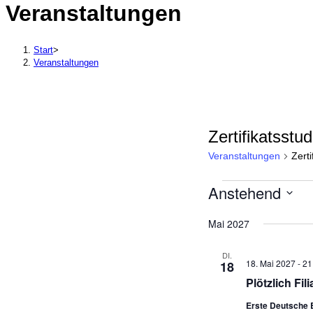
Veranstaltungen
durchsuchen
Start
>
Veranstaltungen
Zertifikatsstu
Veranstaltungen
Zert
Anstehend
Veranstaltungen
Datum
Mai 2027
wählen.
DI.
18. Mai 2027
-
21
18
Plötzlich Fili
Erste Deutsche 