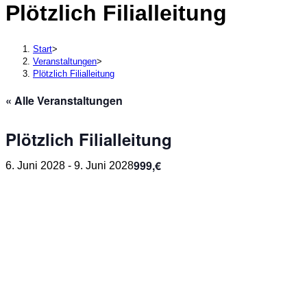
Plötzlich Filialleitung
durchsuchen
Start
>
Veranstaltungen
>
Plötzlich Filialleitung
« Alle Veranstaltungen
Plötzlich Filialleitung
999,€
6. Juni 2028
-
9. Juni 2028