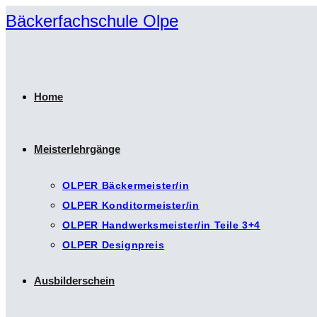
Zum
Bäckerfachschule Olpe
Inhalt
springen
Home
Meisterlehrgänge
OLPER Bäckermeister/in
OLPER Konditormeister/in
OLPER Handwerksmeister/in Teile 3+4
OLPER Designpreis
Ausbilderschein