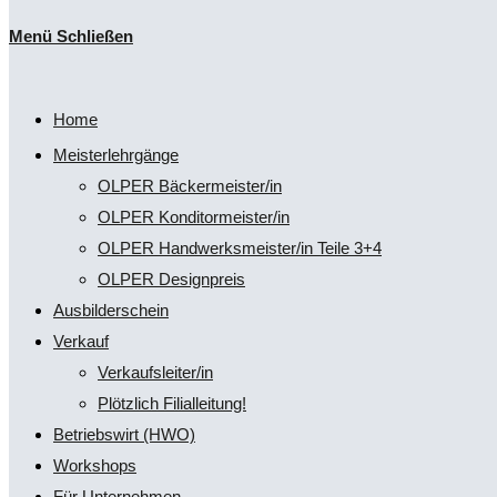
Escape
Menü
Schließen
to
umschalten
close
the
Home
search
Meisterlehrgänge
panel.
OLPER Bäckermeister/in
OLPER Konditormeister/in
OLPER Handwerksmeister/in Teile 3+4
OLPER Designpreis
Ausbilderschein
Verkauf
Verkaufsleiter/in
Plötzlich Filialleitung!
Betriebswirt (HWO)
Workshops
Für Unternehmen