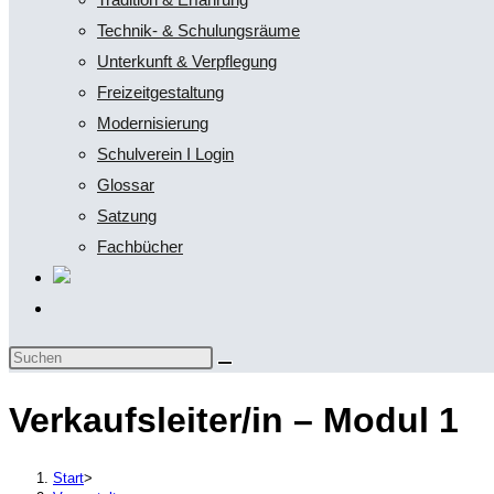
Technik- & Schulungsräume
Unterkunft & Verpflegung
Freizeitgestaltung
Modernisierung
Schulverein I Login
Glossar
Satzung
Fachbücher
Website-
Suche
Diese
umschalten
Website
Verkaufsleiter/in – Modul 1
durchsuchen
Start
>