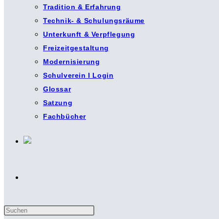
Tradition & Erfahrung
Technik- & Schulungsräume
Unterkunft & Verpflegung
Freizeitgestaltung
Modernisierung
Schulverein I Login
Glossar
Satzung
Fachbücher
Website-
Press
Suche