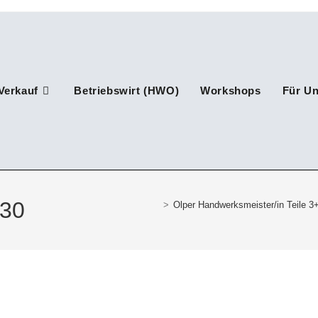
Verkauf
Betriebswirt (HWO)
Workshops
Für U
Website-
Suche
-30
>
Olper Handwerksmeister/in Teile 3
umschalten