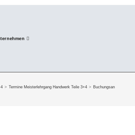
nternehmen
+4
>
Termine Meisterlehrgang Handwerk Teile 3+4
>
Buchungsanfrage MLH-