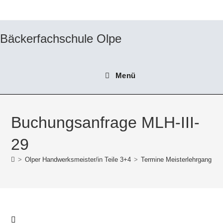
Zum
Inhalt
springen
Bäckerfachschule Olpe
Menü
Buchungsanfrage MLH-III-
29
>
Olper Handwerksmeister/in Teile 3+4
>
Termine Meisterlehrgang Ha