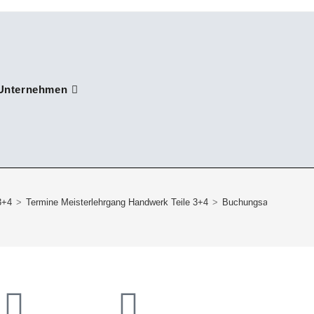
Unternehmen
3+4
>
Termine Meisterlehrgang Handwerk Teile 3+4
>
Buchungsanfrage MLH-