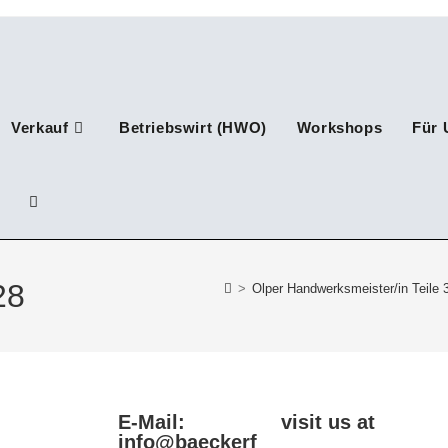
Verkauf
Betriebswirt (HWO)
Workshops
Für 
28
>
Olper Handwerksmeister/in Teile 
E-Mail:
visit us at
info@baeckerf