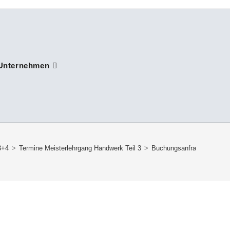
Unternehmen
3+4
>
Termine Meisterlehrgang Handwerk Teil 3
>
Buchungsanfrage MLF-I-2