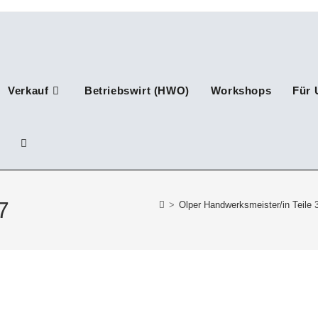
Verkauf
Betriebswirt (HWO)
Workshops
Für 
Website-
Suche
7
>
Olper Handwerksmeister/in Teile 
umschalten