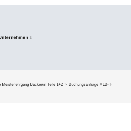
Unternehmen
 Meisterlehrgang Bäcker/in Teile 1+2
>
Buchungsanfrage MLB-II-30