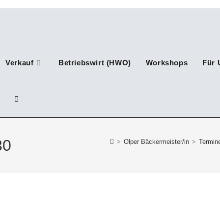
Verkauf
Betriebswirt (HWO)
Workshops
Für 
Website-
Suche
30
>
Olper Bäckermeister/in
>
Termine
umschalten