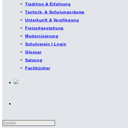
Tradition & Erfahrung
Technik- & Schulungsräume
Unterkunft & Verpflegung
Freizeitgestaltung
Modernisierung
Schulverein I Login
Glossar
Satzung
Fachbücher
Website-
Press
Suche