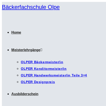
Zum
Bäckerfachschule Olpe
Inhalt
springen
Home
Meisterlehrgänge
OLPER Bäckermeister/in
OLPER Konditormeister/in
OLPER Handwerksmeister/in Teile 3+4
OLPER Designpreis
Ausbilderschein