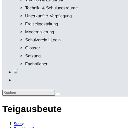
Technik- & Schulungsräume
Unterkunft & Verpflegung
Freizeitgestaltung
Modernisierung
Schulverein I Login
Glossar
Satzung
Fachbücher
Website-
Suche
Diese
umschalten
Website
Teigausbeute
durchsuchen
Start
>