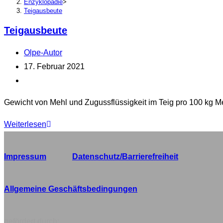
Enzyklopädie
>
Teigausbeute
Teigausbeute
Beitrags-
Olpe-Autor
Autor:
Beitrag
17. Februar 2021
veröffentlicht:
Beitrags-
Kategorie:
Gewicht von Mehl und Zugussflüssigkeit im Teig pro 100 kg M
Teigausbeute
Weiterlesen
Impressum
Datenschutz/Barrierefreiheit
Allgemeine Geschäftsbedingungen
gefördert durch: