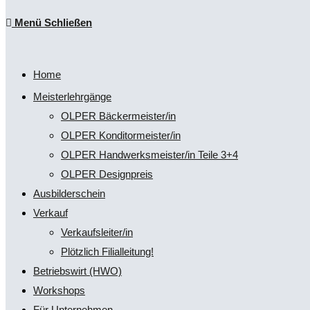
Escape
Menü
Schließen
to
umschalten
close
the
Home
search
Meisterlehrgänge
panel.
OLPER Bäckermeister/in
OLPER Konditormeister/in
OLPER Handwerksmeister/in Teile 3+4
OLPER Designpreis
Ausbilderschein
Verkauf
Verkaufsleiter/in
Plötzlich Filialleitung!
Betriebswirt (HWO)
Workshops
Für Unternehmen