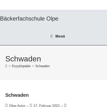
Zum
Inhalt
springen
Bäckerfachschule Olpe
Menü
Schwaden
>
Enzyklopädie
>
Schwaden
Schwaden
Beitrags-
Beitrag
Beitrags-
Olpe-Autor
17. Februar 2021