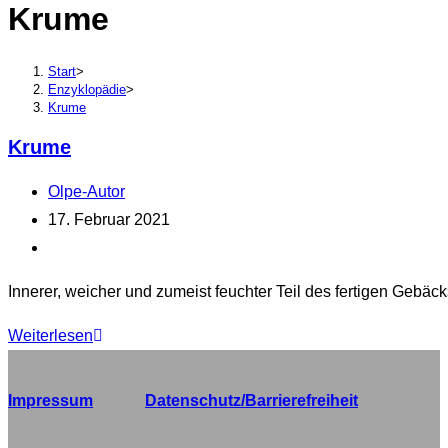
Krume
durchsuchen
Start
>
Enzyklopädie
>
Krume
Krume
Beitrags-
Olpe-Autor
Autor:
Beitrag
17. Februar 2021
veröffentlicht:
Beitrags-
Kategorie:
Innerer, weicher und zumeist feuchter Teil des fertigen Gebäck
Krume
Weiterlesen
Impressum
Datenschutz/Barrierefreiheit