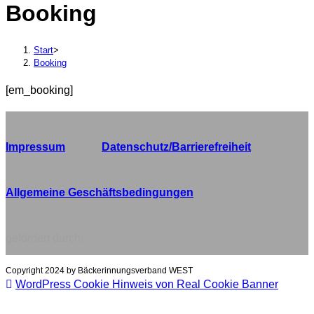
Booking
durchsuchen
Start
>
Booking
[em_booking]
Impressum
Datenschutz/Barrierefreiheit
Allgemeine Geschäftsbedingungen
gefördert durch:
Copyright 2024 by Bäckerinnungsverband WEST
WordPress Cookie Hinweis von Real Cookie Banner