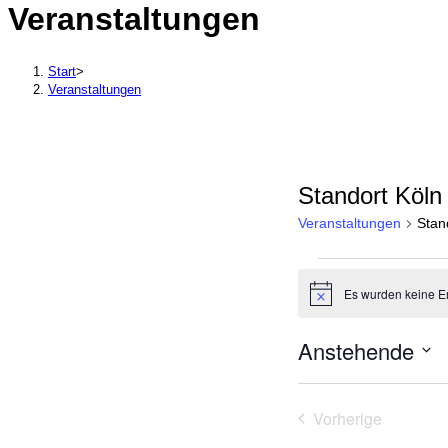
Veranstaltungen
durchsuchen
Start
>
Veranstaltungen
Standort Köln
Veranstaltungen
Stan
Veranstaltungen
Es wurden keine E
Hinweis
Anstehende
Datum
wählen.
Vorherige
Veranstaltung