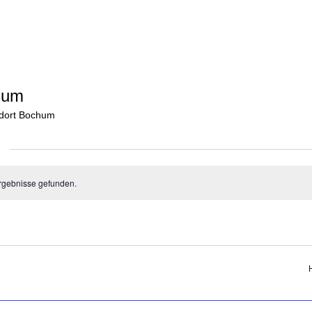
hum
dort Bochum
rgebnisse gefunden.
n